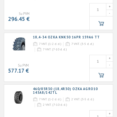
+
-
Su PVM
296.45 €
18,4-34 OZKA KNK50 16PR 159A6 TT
7
VNT. (1-2 d. d.)
7
VNT. (3-5 d. d.)
7
VNT. (7-10 d. d.)
+
-
Su PVM
577.17 €
460/85R30 (18,4R30) OZKA AGRO10
145A8/142TL
7
VNT. (1-2 d. d.)
2
VNT. (3-5 d. d.)
2
VNT. (7-10 d. d.)
+