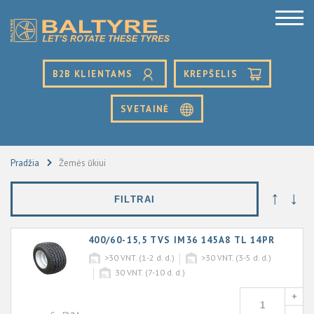
B2B KLIENTAMS
KREPŠELIS
SVETAINĖ
Pradžia
Žemės ūkiui
↑
↓
FILTRAI
400/60-15,5 TVS IM36 145A8 TL 14PR
>30
VNT. (1-2 d. d.)
>30
VNT. (3-5 d. d.)
30
VNT. (7-10 d. d.)
+