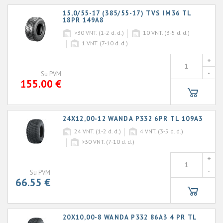
15,0/55-17 (385/55-17) TVS IM36 TL
18PR 149A8
>30
VNT. (1-2 d. d.)
10
VNT. (3-5 d. d.)
1
VNT. (7-10 d. d.)
+
-
Su PVM
155.00 €
24X12,00-12 WANDA P332 6PR TL 109A3
24
VNT. (1-2 d. d.)
4
VNT. (3-5 d. d.)
>30
VNT. (7-10 d. d.)
+
-
Su PVM
66.55 €
20X10,00-8 WANDA P332 86A3 4 PR TL