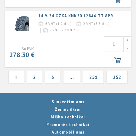
14,9-24 OZKA KNK50 128A6 TT 8PR
6
VNT. (1-2 d. d.)
2
VNT. (3-5 d. d.)
7
VNT. (7-10 d. d.)
+
-
Su PVM
278.30 €
1
2
3
…
251
252
Sunkvežimiams
Žemės ūkiui
Miško technikai
Pramonės technikai
Automobiliams