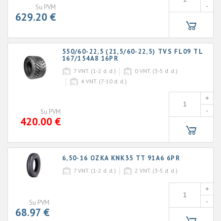
-
Su PVM
629.20 €
550/60-22,5 (21,5/60-22,5) TVS FL09 TL
167/154A8 16PR
7
VNT. (1-2 d. d.)
0
VNT. (3-5 d. d.)
4
VNT. (7-10 d. d.)
+
-
Su PVM
420.00 €
6,50-16 OZKA KNK35 TT 91A6 6PR
7
VNT. (1-2 d. d.)
2
VNT. (3-5 d. d.)
+
-
Su PVM
68.97 €