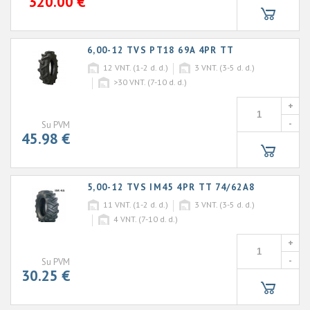
320.00 €
6,00-12 TVS PT18 69A 4PR TT
12
VNT. (1-2 d. d.)
3
VNT. (3-5 d. d.)
>30
VNT. (7-10 d. d.)
+
-
Su PVM
45.98 €
5,00-12 TVS IM45 4PR TT 74/62A8
11
VNT. (1-2 d. d.)
3
VNT. (3-5 d. d.)
4
VNT. (7-10 d. d.)
+
-
Su PVM
30.25 €