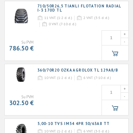
710/50R26,5 TIANLI FLOTATION RADIAL
I-3 170D TL
11
VNT. (1-2 d. d.)
2
VNT. (3-5 d. d.)
0
VNT. (7-10 d. d.)
+
-
Su PVM
786.50 €
360/70R20 OZKA AGROLOX TL 129A8/B
10
VNT. (1-2 d. d.)
6
VNT. (7-10 d. d.)
+
-
Su PVM
302.50 €
5,00-10 TVS IM54 4PR 50/63A8 TT
10
VNT. (1-2 d. d.)
6
VNT. (3-5 d. d.)