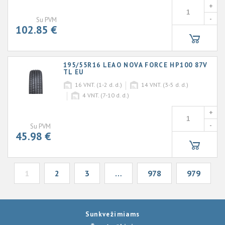
+
-
Su PVM
102.85 €
195/55R16 LEAO NOVA FORCE HP100 87V
TL EU
16
VNT. (1-2 d. d.)
14
VNT. (3-5 d. d.)
4
VNT. (7-10 d. d.)
+
-
Su PVM
45.98 €
1
2
3
…
978
979
Sunkvežimiams