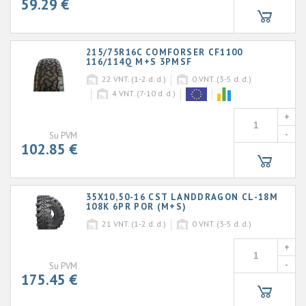
59.29 €
215/75R16C COMFORSER CF1100
116/114Q M+S 3PMSF
22
VNT. (1-2 d. d.)
0
VNT. (3-5 d. d.)
4
VNT. (7-10 d. d.)
+
-
Su PVM
102.85 €
35X10,50-16 CST LANDDRAGON CL-18M
108K 6PR POR (M+S)
21
VNT. (1-2 d. d.)
0
VNT. (3-5 d. d.)
+
-
Su PVM
175.45 €