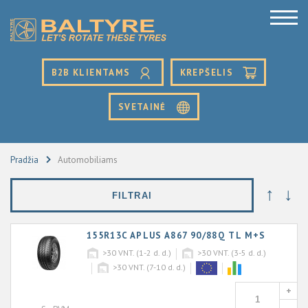
B2B KLIENTAMS
KREPŠELIS
SVETAINĖ
Pradžia
Automobiliams
↑
↓
FILTRAI
155R13C APLUS A867 90/88Q TL M+S
>30
VNT. (1-2 d. d.)
>30
VNT. (3-5 d. d.)
>30
VNT. (7-10 d. d.)
+