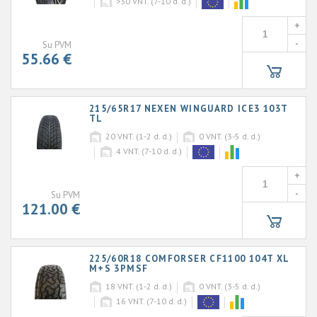
>30
VNT. (7-10 d. d.)
+
-
Su PVM
55.66 €
215/65R17 NEXEN WINGUARD ICE3 103T
TL
20
VNT. (1-2 d. d.)
0
VNT. (3-5 d. d.)
4
VNT. (7-10 d. d.)
+
-
Su PVM
121.00 €
225/60R18 COMFORSER CF1100 104T XL
M+S 3PMSF
18
VNT. (1-2 d. d.)
0
VNT. (3-5 d. d.)
16
VNT. (7-10 d. d.)