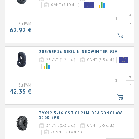
0
VNT. (7-10 d. d.)
+
-
Su PVM
62.92 €
205/55R16 NEOLIN NEOWINTER 91V
26
VNT. (1-2 d. d.)
0
VNT. (3-5 d. d.)
+
-
Su PVM
42.35 €
39X12,5-16 CST CL21M DRAGONCLAW
115K 6PR
24
VNT. (1-2 d. d.)
0
VNT. (3-5 d. d.)
20
VNT. (7-10 d. d.)