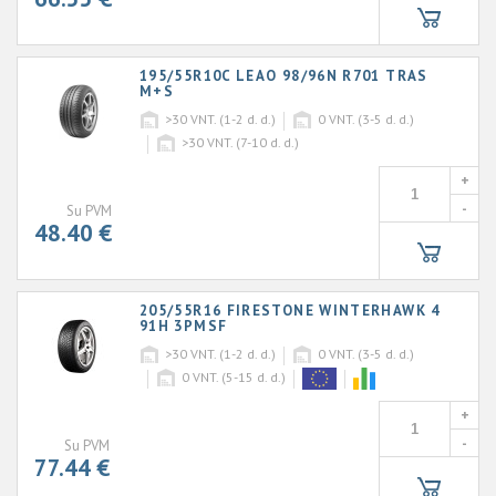
195/55R10C LEAO 98/96N R701 TRAS
M+S
>30
VNT. (1-2 d. d.)
0
VNT. (3-5 d. d.)
>30
VNT. (7-10 d. d.)
+
-
Su PVM
48.40 €
205/55R16 FIRESTONE WINTERHAWK 4
91H 3PMSF
>30
VNT. (1-2 d. d.)
0
VNT. (3-5 d. d.)
0
VNT. (5-15 d. d.)
+
-
Su PVM
77.44 €