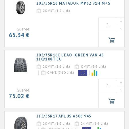
205/55R16 MATADOR MP62 91H M+S
20
VNT. (1-2 d. d.)
+
-
Su PVM
65.34 €
205/75R16C LEAO IGREEN VAN 4S
110/108T EU
20
VNT. (1-2 d. d.)
0
VNT. (3-5 d. d.)
0
VNT. (7-10 d. d.)
+
-
Su PVM
75.02 €
215/55R17 APLUS A506 94S
20
VNT. (1-2 d. d.)
24
VNT. (3-5 d. d.)