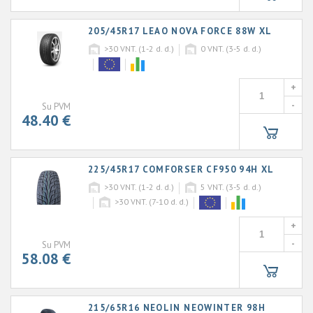
205/45R17 LEAO NOVA FORCE 88W XL
>30
VNT. (1-2 d. d.)
0
VNT. (3-5 d. d.)
+
-
Su PVM
48.40 €
225/45R17 COMFORSER CF950 94H XL
>30
VNT. (1-2 d. d.)
5
VNT. (3-5 d. d.)
>30
VNT. (7-10 d. d.)
+
-
Su PVM
58.08 €
215/65R16 NEOLIN NEOWINTER 98H