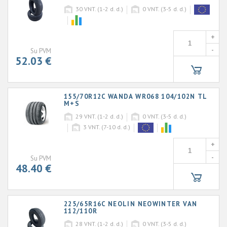
30
VNT. (1-2 d. d.)
0
VNT. (3-5 d. d.)
+
-
Su PVM
52.03 €
155/70R12C WANDA WR068 104/102N TL
M+S
29
VNT. (1-2 d. d.)
0
VNT. (3-5 d. d.)
3
VNT. (7-10 d. d.)
+
-
Su PVM
48.40 €
225/65R16C NEOLIN NEOWINTER VAN
112/110R
28
VNT. (1-2 d. d.)
0
VNT. (3-5 d. d.)