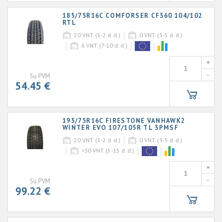
185/75R16C COMFORSER CF360 104/102
RTL
20
VNT. (1-2 d. d.)
0
VNT. (3-5 d. d.)
6
VNT. (7-10 d. d.)
+
-
Su PVM
54.45 €
195/75R16C FIRESTONE VANHAWK2
WINTER EVO 107/105R TL 3PMSF
20
VNT. (1-2 d. d.)
0
VNT. (3-5 d. d.)
>30
VNT. (5-15 d. d.)
+
-
Su PVM
99.22 €