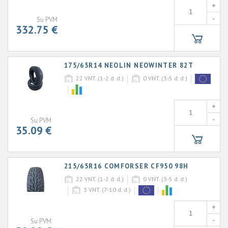
+
-
Su PVM
332.75 €
175/65R14 NEOLIN NEOWINTER 82T
22
VNT. (1-2 d. d.)
0
VNT. (3-5 d. d.)
+
-
Su PVM
35.09 €
215/65R16 COMFORSER CF950 98H
22
VNT. (1-2 d. d.)
0
VNT. (3-5 d. d.)
3
VNT. (7-10 d. d.)
+
-
Su PVM