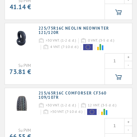
-
Su PVM
41.14 €
225/75R16C NEOLIN NEOWINTER
121/120R
>30
VNT. (1-2 d. d.)
0
VNT. (3-5 d. d.)
4
VNT. (7-10 d. d.)
+
-
Su PVM
73.81 €
215/65R16C COMFORSER CF360
109/107R
>30
VNT. (1-2 d. d.)
12
VNT. (3-5 d. d.)
>30
VNT. (7-10 d. d.)
+
-
Su PVM
66.55 €