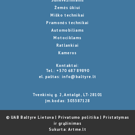
Sunkvežimiams
Žemės ūkiui
Miško technikai
Pramonės technikai
Automobiliams
Motociklams
Ratlankiai
Kameros
Kontaktai:
Tel.:
+370 687 89890
el. paštas:
info@baltyre.lt
Tvenkinių g. 2, Antalgė, LT-28101
Įm.kodas: 303387128
© UAB Baltyre Lietuva |
Privatumo politika
|
Pristatymas
ir grąžinimas
Sukurta:
Artme.lt