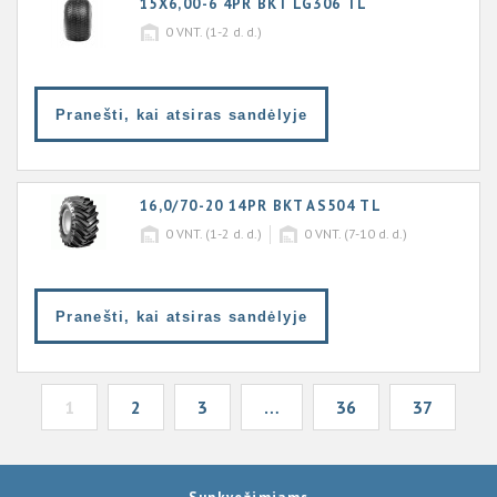
15X6,00-6 4PR BKT LG306 TL
0
VNT. (1-2 d. d.)
Pranešti, kai atsiras sandėlyje
16,0/70-20 14PR BKT AS504 TL
0
VNT. (1-2 d. d.)
0
VNT. (7-10 d. d.)
Pranešti, kai atsiras sandėlyje
1
2
3
…
36
37