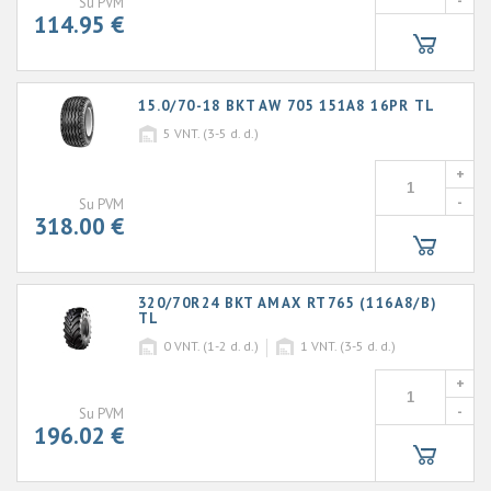
-
Su PVM
114.95 €
15.0/70-18 BKT AW 705 151A8 16PR TL
5
VNT. (3-5 d. d.)
+
-
Su PVM
318.00 €
320/70R24 BKT AMAX RT765 (116A8/B)
TL
0
VNT. (1-2 d. d.)
1
VNT. (3-5 d. d.)
+
-
Su PVM
196.02 €