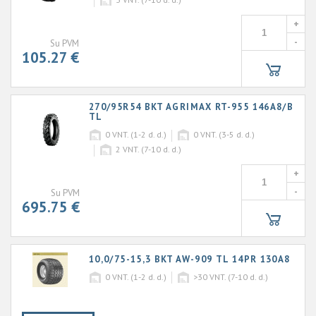
+
-
Su PVM
105.27 €
270/95R54 BKT AGRIMAX RT-955 146A8/B
TL
0
VNT. (1-2 d. d.)
0
VNT. (3-5 d. d.)
2
VNT. (7-10 d. d.)
+
-
Su PVM
695.75 €
10,0/75-15,3 BKT AW-909 TL 14PR 130A8
0
VNT. (1-2 d. d.)
>30
VNT. (7-10 d. d.)