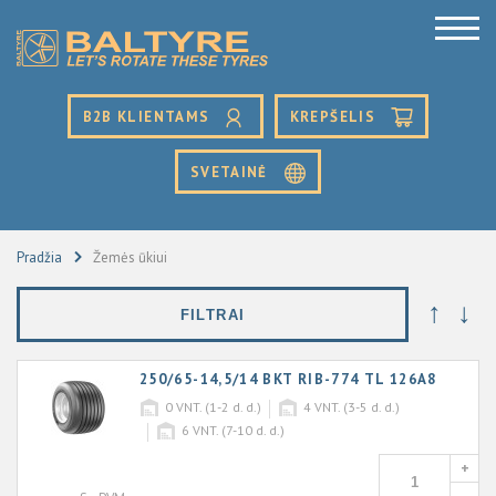
B2B KLIENTAMS
KREPŠELIS
SVETAINĖ
Pradžia
Žemės ūkiui
↑
↓
FILTRAI
250/65-14,5/14 BKT RIB-774 TL 126A8
0
VNT. (1-2 d. d.)
4
VNT. (3-5 d. d.)
6
VNT. (7-10 d. d.)
+