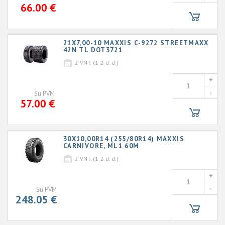
66.00 €
21X7,00-10 MAXXIS C-9272 STREETMAXX
42N TL DOT3721
2
VNT. (1-2 d. d.)
+
-
Su PVM
57.00 €
30X10,00R14 (255/80R14) MAXXIS
CARNIVORE, ML1 60M
2
VNT. (1-2 d. d.)
+
-
Su PVM
248.05 €