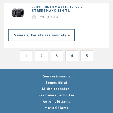
22X10,00-10 MAXXIS C-9273
STREETMAXX 55N TL
0
VNT. (1-2 d. d.)
Pranešti, kai atsiras sandėlyje
1
2
3
4
5
Sunkvežimiams
Žemės ūkiui
Miško technikai
Pramonės technikai
Automobiliams
Motociklams