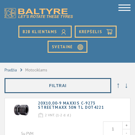
B2B KLIENTAMS
KREPŠELIS
SVETAINĖ
Pradžia
Motociklams
↑
↓
FILTRAI
20X10,00-9 MAXXIS C-9273
STREETMAXX 50N TL DOT4221
2
VNT. (1-2 d. d.)
+
-
Su PVM