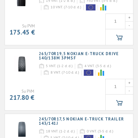
19
VNT. (1-2 d. d.)
>30
VNT. (3-5 d. d.)
10
VNT. (7-10 d. d.)
+
-
Su PVM
175.45 €
265/70R19,5 NOKIAN E-TRUCK DRIVE
140/138M 3PMSF
5
VNT. (1-2 d. d.)
4
VNT. (3-5 d. d.)
8
VNT. (7-10 d. d.)
+
-
Su PVM
217.80 €
245/70R17,5 NOKIAN E-TRUCK TRAILER
143/141J
18
VNT. (1-2 d. d.)
0
VNT. (3-5 d. d.)
5
VNT. (7-10 d. d.)