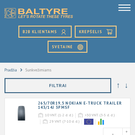
B2B KLIENTAMS
KREPŠELIS
SVETAINĖ
Pradžia
Sunkvežimiams
↑
↓
FILTRAI
265/70R19,5 NOKIAN E-TRUCK TRAILER
143/14J 3PMSF
10
VNT. (1-2 d. d.)
>30
VNT. (3-5 d. d.)
29
VNT. (7-10 d. d.)
+