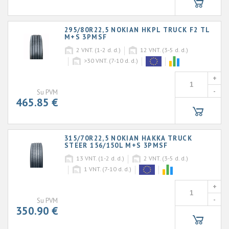
295/80R22,5 NOKIAN HKPL TRUCK F2 TL
M+S 3PMSF
2
VNT. (1-2 d. d.)
12
VNT. (3-5 d. d.)
>30
VNT. (7-10 d. d.)
+
-
Su PVM
465.85 €
315/70R22,5 NOKIAN HAKKA TRUCK
STEER 156/150L M+S 3PMSF
13
VNT. (1-2 d. d.)
2
VNT. (3-5 d. d.)
1
VNT. (7-10 d. d.)
+
-
Su PVM
350.90 €