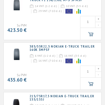
TRUCK F2 156/150L M+S 3PMSF
14
VNT. (1-2 d. d.)
10
VNT. (3-5 d. d.)
29
VNT. (7-10 d. d.)
+
-
Su PVM
423.50 €
385/55R22,5 NOKIAN E-TRUCK TRAILER
160K 3MPSF
6
VNT. (1-2 d. d.)
16
VNT. (3-5 d. d.)
16
VNT. (7-10 d. d.)
+
-
Su PVM
435.60 €
215/75R17,5 NOKIAN E-TRUCK TRAILER
135/133J