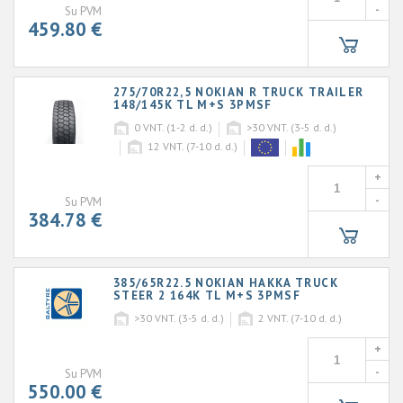
-
Su PVM
459.80 €
275/70R22,5 NOKIAN R TRUCK TRAILER
148/145K TL M+S 3PMSF
0
VNT. (1-2 d. d.)
>30
VNT. (3-5 d. d.)
12
VNT. (7-10 d. d.)
+
-
Su PVM
384.78 €
385/65R22.5 NOKIAN HAKKA TRUCK
STEER 2 164K TL M+S 3PMSF
>30
VNT. (3-5 d. d.)
2
VNT. (7-10 d. d.)
+
-
Su PVM
550.00 €