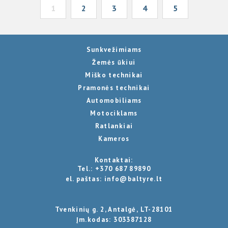
1
2
3
4
5
Sunkvežimiams
Žemės ūkiui
Miško technikai
Pramonės technikai
Automobiliams
Motociklams
Ratlankiai
Kameros
Kontaktai:
Tel.:
+370 687 89890
el. paštas:
info@baltyre.lt
Tvenkinių g. 2, Antalgė, LT-28101
Įm.kodas: 303387128