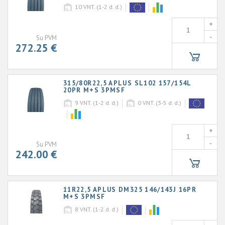
10
VNT. (1-2 d. d.)
+
-
Su PVM
272.25 €
315/80R22,5 APLUS SL102 157/154L
20PR M+S 3PMSF
9
VNT. (1-2 d. d.)
0
VNT. (3-5 d. d.)
+
-
Su PVM
242.00 €
11R22,5 APLUS DM325 146/143J 16PR
M+S 3PMSF
8
VNT. (1-2 d. d.)