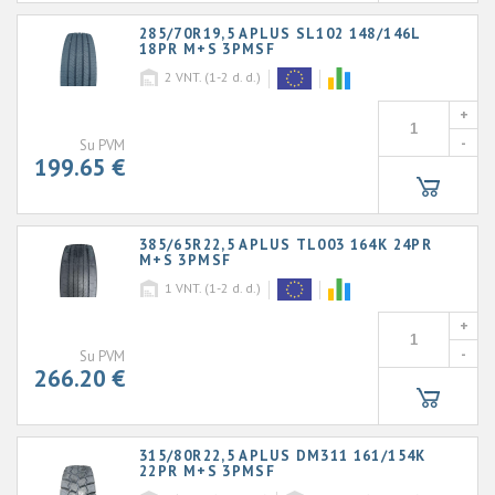
285/70R19,5 APLUS SL102 148/146L
18PR M+S 3PMSF
2
VNT. (1-2 d. d.)
+
-
Su PVM
199.65 €
385/65R22,5 APLUS TL003 164K 24PR
M+S 3PMSF
1
VNT. (1-2 d. d.)
+
-
Su PVM
266.20 €
315/80R22,5 APLUS DM311 161/154K
22PR M+S 3PMSF