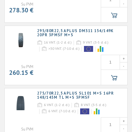
-
Su PVM
278.30 €
295/80R22,5 APLUS DM311 154/149K
20PR 3PMSF M+S
16
VNT. (1-2 d. d.)
9
VNT. (3-5 d. d.)
>30
VNT. (7-10 d. d.)
+
-
Su PVM
260.15 €
275/70R22,5 APLUS SL101 M+S 16PR
148/145M TL M+S 3PMSF
6
VNT. (1-2 d. d.)
8
VNT. (3-5 d. d.)
6
VNT. (7-10 d. d.)
+
-
Su PVM