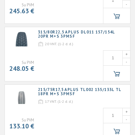
-
Su PVM
245.63 €
315/80R22,5 APLUS DL011 157/154L
20PR M+S 3PMSF
20
VNT. (1-2 d. d.)
+
-
Su PVM
248.05 €
215/75R17,5 APLUS TL002 135/133L TL
18PR M+S 3PMSF
17
VNT. (1-2 d. d.)
+
-
Su PVM
133.10 €