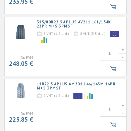
235.95 €
315/80R22,5 APLUS AV211 161/154K
22PR M+S 3PMSF
6
VNT. (1-2 d. d.)
8
VNT. (3-5 d. d.)
+
-
Su PVM
248.05 €
11R22,5 APLUS AM201 146/143M 16PR
M+S 3PMSF
2
VNT. (1-2 d. d.)
+
-
Su PVM
223.85 €