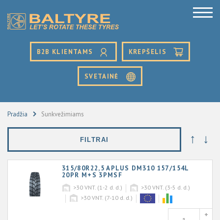
B2B KLIENTAMS
KREPŠELIS
SVETAINĖ
Pradžia
Sunkvežimiams
↑
↓
FILTRAI
315/80R22,5 APLUS DM310 157/154L
20PR M+S 3PMSF
>30
VNT. (1-2 d. d.)
>30
VNT. (3-5 d. d.)
>30
VNT. (7-10 d. d.)
+