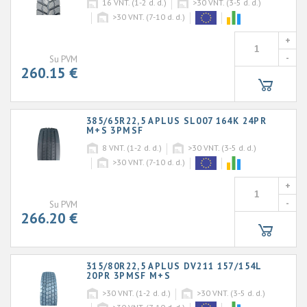
16
VNT. (1-2 d. d.)
>30
VNT. (3-5 d. d.)
>30
VNT. (7-10 d. d.)
+
-
Su PVM
260.15 €
385/65R22,5 APLUS SL007 164K 24PR
M+S 3PMSF
8
VNT. (1-2 d. d.)
>30
VNT. (3-5 d. d.)
>30
VNT. (7-10 d. d.)
+
-
Su PVM
266.20 €
315/80R22,5 APLUS DV211 157/154L
20PR 3PMSF M+S
>30
VNT. (1-2 d. d.)
>30
VNT. (3-5 d. d.)