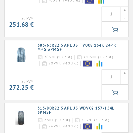
>30
VNT. (7-10 d. d.)
+
-
Su PVM
251.68 €
385/65R22,5 APLUS TV008 164K 24PR
M+S 3PMSF
26
VNT. (1-2 d. d.)
>30
VNT. (3-5 d. d.)
20
VNT. (7-10 d. d.)
+
-
Su PVM
272.25 €
315/80R22,5 APLUS WDV02 157/154L
3PMSF
2
VNT. (1-2 d. d.)
28
VNT. (3-5 d. d.)
24
VNT. (7-10 d. d.)