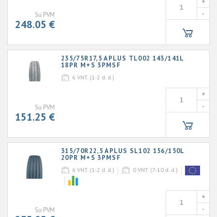
+
-
Su PVM
248.05 €
235/75R17,5 APLUS TL002 143/141L
18PR M+S 3PMSF
6
VNT. (1-2 d. d.)
+
-
Su PVM
151.25 €
315/70R22,5 APLUS SL102 156/150L
20PR M+S 3PMSF
6
VNT. (1-2 d. d.)
0
VNT. (7-10 d. d.)
+
-
Su PVM